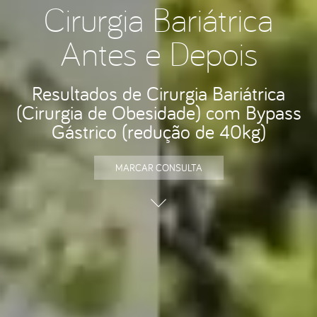
Cirurgia Bariátrica
Antes e Depois
Resultados de Cirurgia Bariátrica
(Cirurgia de Obesidade) com Bypass
Gástrico (redução de 40kg)
MARCAR CONSULTA