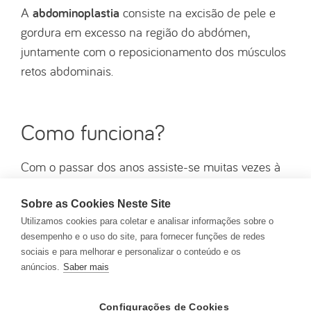
abdominoplastia
A
consiste na excisão de pele e
gordura em excesso na região do abdómen,
juntamente com o reposicionamento dos músculos
retos abdominais.
Como funciona?
Com o passar dos anos assiste-se muitas vezes à
acumulação de gordura no abdómen, que vem
acompanhada de flacidez e de um excesso de
Sobre as Cookies Neste Site
Utilizamos cookies para coletar e analisar informações sobre o
pele. Noutros casos, sobretudo após perdas de
desempenho e o uso do site, para fornecer funções de redes
peso significativas ou após gravidezes, é o excesso
sociais e para melhorar e personalizar o conteúdo e os
de pele que é mais notório bem como um
anúncios.
Saber mais
abaulamento do músculos da parede abdominal,
conhecido como diástase dos retos.
Configurações de Cookies