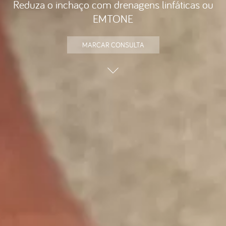
Reduza o inchaço com drenagens linfáticas ou
EMTONE
MARCAR CONSULTA