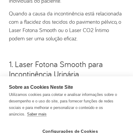
individuais do paciente.
Quando a causa da incontinência está relacionada
com a flacidez dos tecidos do pavimento pélvico, o
Laser Fotona Smooth ou o Laser CO2 Íntimo
podem ser uma solução eficaz.
1. Laser Fotona Smooth para
Incontinência Urinária
Laser Fotona Smooth
O
é uma tecnologia avançada
Sobre as Cookies Neste Site
Utilizamos cookies para coletar e analisar informações sobre o
e minimamente invasiva que atua na regeneração
desempenho e o uso do site, para fornecer funções de redes
dos tecidos do pavimento pélvico, ajudando a
sociais e para melhorar e personalizar o conteúdo e os
restaurar o suporte da uretra e a melhorar os
anúncios.
Saber mais
sintomas da incontinência urinária.
Configurações de Cookies