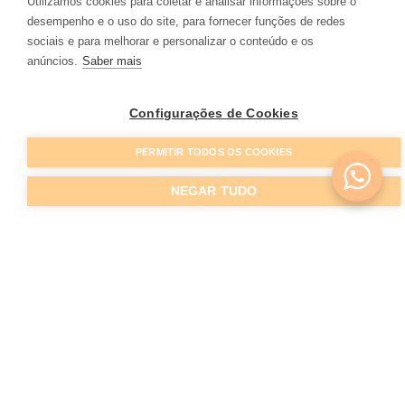
das soluções mencionadas acima ou outra que
Utilizamos cookies para coletar e analisar informações sobre o
desempenho e o uso do site, para fornecer funções de redes
o médico recomendar).
sociais e para melhorar e personalizar o conteúdo e os
anúncios.
Saber mais
Configurações de Cookies
PERMITIR TODOS OS COOKIES
NEGAR TUDO
Qual o preço do tratamento
para os poros dilatados?
Haverá sempre lugar a uma avaliação prévia
para que o médico lhe possa indicar o
tratamento para os poros dilatados mais