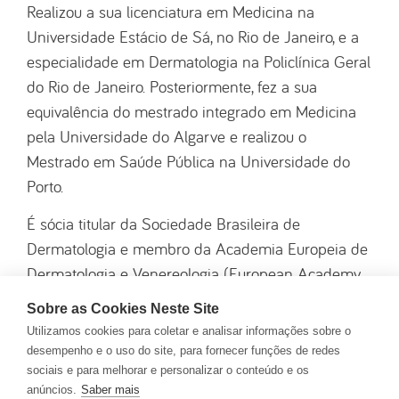
Realizou a sua licenciatura em Medicina na
Universidade Estácio de Sá, no Rio de Janeiro, e a
especialidade em Dermatologia na Policlínica Geral
do Rio de Janeiro. Posteriormente, fez a sua
equivalência do mestrado integrado em Medicina
pela Universidade do Algarve e realizou o
Mestrado em Saúde Pública na Universidade do
Porto.
É sócia titular da Sociedade Brasileira de
Dermatologia e membro da Academia Europeia de
Dermatologia e Venereologia (European Academy
of Dermatology and Venereology).
Sobre as Cookies Neste Site
Utilizamos cookies para coletar e analisar informações sobre o
Durante sua formação realizou estágios em
desempenho e o uso do site, para fornecer funções de redes
instituições de referência como a Fundação
sociais e para melhorar e personalizar o conteúdo e os
Oswaldo Cruz (Fiocruz) e o Instituto Nacional de
anúncios.
Saber mais