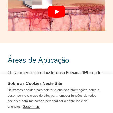
Áreas de Aplicação
Luz Intensa Pulsada (IPL)
O tratamento com
pode
ser utilizado em várias zonas do corpo, sendo
Sobre as Cookies Neste Site
especialmente eficaz em áreas mais expostas ao
Utilizamos cookies para coletar e analisar informações sobre o
sol e, por isso, mais propensas ao aparecimento de
desempenho e o uso do site, para fornecer funções de redes
manchas, vermelhidões ou sinais de
sociais e para melhorar e personalizar o conteúdo e os
fotoenvelhecimento.
anúncios.
Saber mais