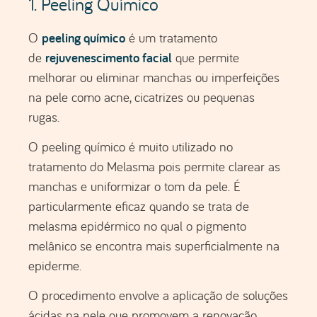
melasma epidérmico no qual o pigmento
melânico se encontra mais superficialmente na
epiderme.
O procedimento envolve a aplicação de soluções
ácidas na pele que promovem a renovação
celular. A escolha dos agentes e a profundidade
em que o peeling vai atuar é feita mediante o
tipo de pele e o diagnóstico atribuído.
O tratamento do Melasma através do peeling
químico visa remover as camadas superficiais da
pele e promover a regeneração de uma pele
mais saudável e uniforme. Isso ajuda a reduzir a
concentração de pigmento escuro nas áreas
afetadas.
O peeling químico é realizado por um médico