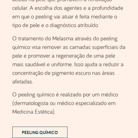
(dermatologista ou médico especializado em
Medicina Estética).
PEELING QUÍMICO
2. Microagulhamento com adição
de ativos dermatológicos
microagulhamento
O
com adição de ativos
dermatológicos é um procedimento que envolve
o uso de um dispositivo com pequenas agulhas
para perfurar a pele e, ao mesmo tempo, a
aplicação de ativos dermatológicos na pele. Essa
técnica pode ser usada para tratar o melasma
de várias maneiras: