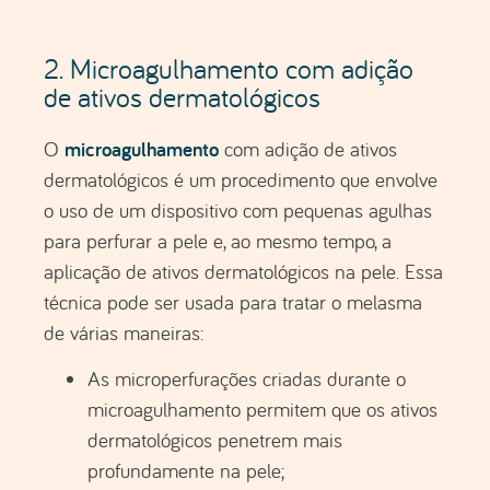
As microperfurações criadas durante o
microagulhamento permitem que os ativos
dermatológicos penetrem mais
profundamente na pele;
O microagulhamento também estimula a
regeneração da pele, aumentando a
produção de colagénio e elastina. Isso pode
ajudar a melhorar a textura e a aparência
geral da pele afetada pelo melasma;
A combinação de microagulhamento com
ativos dermatológicos ajuda a reduzir a
concentração de pigmento escuro nas
áreas afetadas pelo melasma, levando a
uma pigmentação mais uniforme.