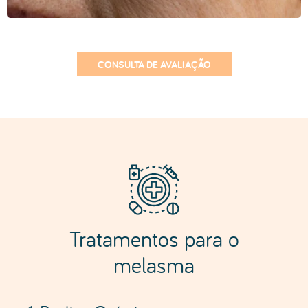
Tratamentos para o
melasma
1. Peeling Químico
peeling químico
O
é um tratamento
rejuvenescimento facial
de
que permite
melhorar ou eliminar manchas ou imperfeições
na pele como acne, cicatrizes ou pequenas
rugas.
O peeling químico é muito utilizado no
tratamento do Melasma pois permite clarear as
manchas e uniformizar o tom da pele. É
particularmente eficaz quando se trata de