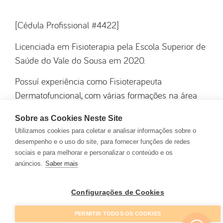
[Cédula Profissional #4422]
Licenciada em Fisioterapia pela Escola Superior de
Saúde do Vale do Sousa em 2020.
Possuí experiência como Fisioterapeuta
Dermatofuncional, com várias formações na área
de tratamentos faciais e corporais, assim como,
Sobre as Cookies Neste Site
formação acerca das disfunções do pavimento
Utilizamos cookies para coletar e analisar informações sobre o
pélvico e pilates clínico.
desempenho e o uso do site, para fornecer funções de redes
sociais e para melhorar e personalizar o conteúdo e os
Especial interesse pelos tratamentos de
anúncios.
Saber mais
remodelação corporal e reabilitação pós-cirurgia
estética.
Configurações de Cookies
PERMITIR TODOS OS COOKIES