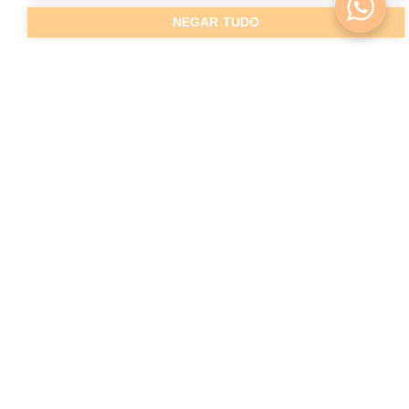
NEGAR TUDO
Áreas de Intervenção
Dermatofuncional
Tratamentos Faciais
Tratamentos Corporais
Disfunções do pavimento pélvico
Pilates