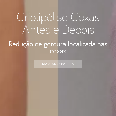
Criolipólise Coxas
Antes e Depois
Redução de gordura localizada nas
coxas
MARCAR CONSULTA