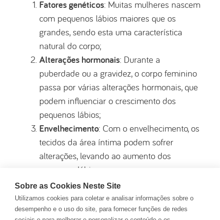
Fatores genéticos
: Muitas mulheres nascem
com pequenos lábios maiores que os
grandes, sendo esta uma característica
natural do corpo;
Alterações hormonais
: Durante a
puberdade ou a gravidez, o corpo feminino
passa por várias alterações hormonais, que
podem influenciar o crescimento dos
pequenos lábios;
Envelhecimento
: Com o envelhecimento, os
tecidos da área íntima podem sofrer
alterações, levando ao aumento dos
pequenos lábios;
Atividades físicas repetitivas
: Desportos de
Sobre as Cookies Neste Site
alto impacto ou que envolvem fricção
Utilizamos cookies para coletar e analisar informações sobre o
constante, como ciclismo ou equitação,
desempenho e o uso do site, para fornecer funções de redes
sociais e para melhorar e personalizar o conteúdo e os